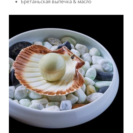
Бретаньская выпечка & масло
I. «Чистилище»
Вкус чистоты без искупления. Невинность,
которая никогда не познала спасения.
II. «Блуд»
Нежность, которая соблазнит Вас. Воздушные
пены, танцующие как греховные поцелуи в
буре.
III. «Обжорство»
Жир, тающий на языке. Безграничная
чувственность, задыхающаяся в собственном
желании.
IV. «Скупость и расточительность»
Вкус, который не хочется ни делить, ни
отвергать. Один глоток растворяется в избытке,