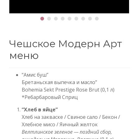
другой задыхается в жадности.
V. «Гнев»
Пряность, которая жжет, как крик. И тишина,
которая на вкус как забвение.
Чешское Модерн Арт
меню
VI. «Ересь»
Дым, уголь, запеченная ложь. Шаг, который
отрицает все, во что вы верили, что возможно.
“Амис буш”
Бретаньская выпечка и масло”
VII. «Насилие»
Bohemia Sekt Prestige Rose Brut (0,1 л)
Кровь, капающая с души мяса. Хрупкость мяса в
*Ребарбаровый Сприц
лесу без надежды.
“Хлеб в яйце”
Хлеб на закваске / Свиное сало / Бекон /
VIII. «Обман»
Хлебное мисо / Яичный желток
Иллюзия на тарелке. Правда здесь шепчет… но
Велтлинское зеленое — поздний сбор,
никогда не кричит